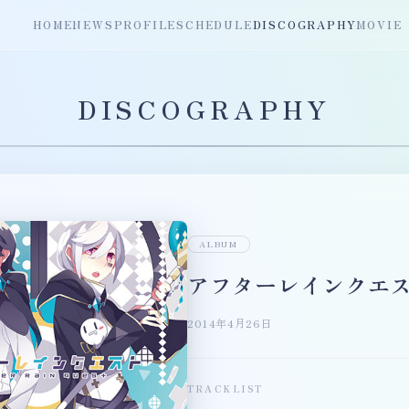
HOME
NEWS
PROFILE
SCHEDULE
DISCOGRAPHY
MOVIE
DISCOGRAPHY
ALBUM
アフターレインクエ
2014年4月26日
TRACKLIST