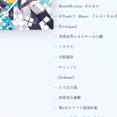
Music&Lyrics : まふまふ
※Track 3 Music：そらる×まふまふ
[Prologue]
空想世界とオモチャの心臓
ツキサセ
永眠童話
かくしごと
[Scheme]
入り江の国
緑青色の憂鬱
第2次カラクリ国家計画