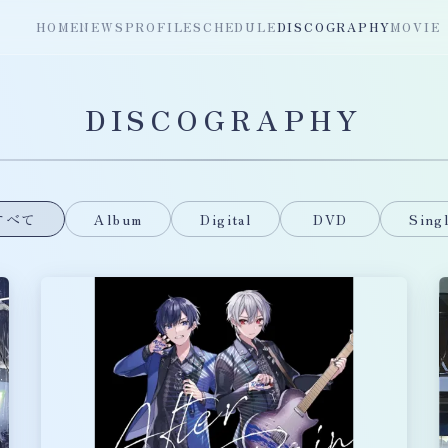
HOME
NEWS
PROFILE
SCHEDULE
DISCOGRAPHY
MOVIE
DISCOGRAPHY
すべて
Album
Digital
DVD
Sing